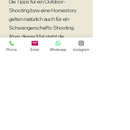
Die Tipps für ein Outdoor-
Shooting bzw. eine Homestory
gelten natürlich auch für ein
Schwangerschafts-Shooting.
Aber dieses Mal steht die
werdende Mama im Mittelpunkt.
Phone
Email
Whatsapp
Instagram
Daher sollte ihr Outfit zuerst
festgelegt und der Rest darauf
abgestimmt werden.In
Maxikleidern kommt das
Bäuchlein besonders gut zur
Geltung. Außerdem kannst du
den Bauch gezielt mit einem
farbigen Top oder Kleid aus dem
Rest der Familien-Bande