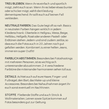
TREU BLEIBEN.
Wenn ihr es einfach und sportlich
mögt, zieht euch so an. Wenn ihr es lieber etwas bunter
oder schicker mögt, wählt die Kleidung
dementsprechend. Ihr sollt euch auf keinen Fall
verkleiden.
NEUTRALE FARBEN.
Das Gute liegt oft so nah. Basics
in neutralen Farben hängen wirklich in jedem
Kleiderschrank. Oberteile in Hellgrau, Weiss, Beige,
Hellblau, Hellgelb, Rosé oder anderen Pastell- oder
Erdtönen stehen Jedem und sind zudem zeitlos, so
dass euch die Fotos auch in 20 Jahren noch gut
gefallen werden. Kombiniert zu einer hellen Jeans,
immer ein super Outfit!
FARBLICH ABSTIMMEN.
Besonders bei Fotoshootings
mit mehreren Personen, ist es wichtig sich
untereinander abzustimmen. 2-4 verschiedene
Farbtöne die miteinander harmonieren sehen toll aus.
DETAILS
. Achtet auch auf eure Haare, Finger- und
Fußnägel, den Bart, das Make-up und kleine
Accessoires. Besonders bei Nahaufnahmen ärgert ihr
euch sonst eventuell im Nachhinein.
STOFFE
. Fließende Stoffe und auch Strick- &
Wollmaterialien, Leinen sowie Spitze kommen auf
Fotos besonders gut zur Geltung.