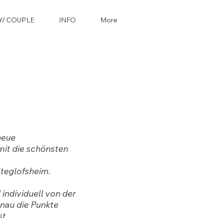
Y/ COUPLE
INFO
More
neue
mit die schönsten
lteglofsheim.
individuell von der
enau die Punkte
t.